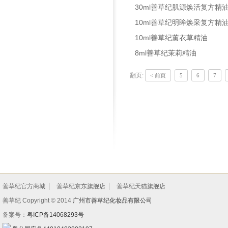
30ml善草纪肌源焕活复方精
10ml善草纪明眸焕采复方精
10ml善草纪薰衣草精油
8ml善草纪茉莉精油
翻页:
< 前页
5
6
7
善草纪官方商城
善草纪京东旗舰店
善草纪天猫旗舰店
善草纪 Copyright © 2014
广州市善草纪化妆品有限公司
备案号：
粤ICP备14068293号