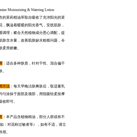
mine Moisturizing & Watering Lotion
含的茉莉精油萃取自吸收了充沛阳光的茉
花，飘溢着暖暖的阳光香气，安抚肌肤，
缓调理；糅合天然植物成分悉心调配，提
肌肤含水量，改善肌肤缺水粗糙问题，令
肤柔滑娇嫩。
用
：
适合多种肤质，针对干性、混合偏干
肤。
用方法
：每天早晚洁肤爽肤后，取适量乳
均匀涂抹于面部及颈部，用指腹轻柔按摩
吸收即可。
意
：
本产品含植物精油，部分人群或有不
(如：对花粉过敏者等），
如有不适，请立
停用。