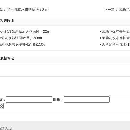
篇：
茉莉花锁水修护精华(30ml)
下一篇：
茉莉花水
相关阅读
补水保湿茉莉精油天丝面膜（22g）
•
茉莉花保湿倍润滋养
茉莉花水养洁面啫喱 (130ml)
•
茉莉花锁水修护精华(
茉莉花深层保湿补水面膜(150g)
•
善草纪茉莉花水(13
最新评论
称：
邮箱：
交
猫旗舰店