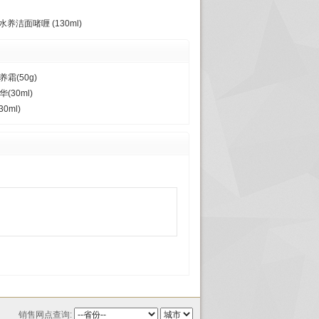
养洁面啫喱 (130ml)
霜(50g)
30ml)
0ml)
销售网点查询: