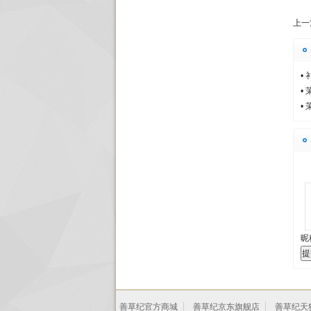
上一
•
•
•
昵
提
善草纪官方商城
善草纪京东旗舰店
善草纪天