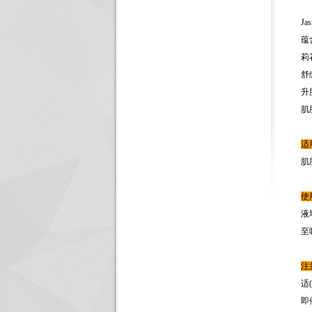
Jas
蕴
莉
舒
升
肌
适
肌
使
液
至
注
适
即