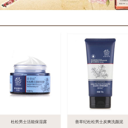
杜松男士活能保湿露
善草纪杜松男士炭爽洗颜泥