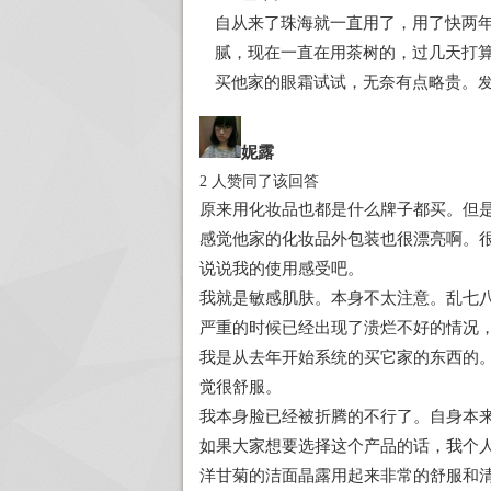
自从来了珠海就一直用了，用了快两
腻，现在一直在用茶树的，过几天打
买他家的眼霜试试，无奈有点略贵。
发
妮露
2 人赞同了该回答
原来用化妆品也都是什么牌子都买。但
感觉他家的化妆品外包装也很漂亮啊。
说说我的使用感受吧。
我就是敏感肌肤。本身不太注意。乱七
严重的时候已经出现了溃烂不好的情况
我是从去年开始系统的买它家的东西的
觉很舒服。
我本身脸已经被折腾的不行了。自身本
如果大家想要选择这个产品的话，我个
洋甘菊的洁面晶露用起来非常的舒服和