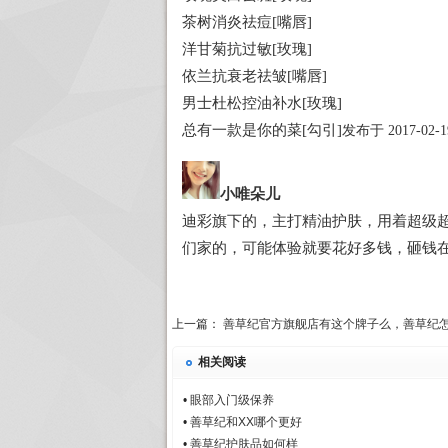
茶树消炎祛痘[嘴唇]
洋甘菊抗过敏[玫瑰]
依兰抗衰老祛皱[嘴唇]
男士杜松控油补水[玫瑰]
总有一款是你的菜[勾引]
发布于 2017-02-1
小唯朵儿
迪彩旗下的，主打精油护肤，用着超级
们家的，可能体验就要花好多钱，砸钱
上一篇：
善草纪官方旗舰店有这个牌子么，善草纪怎
相关阅读
•
眼部入门级保养
•
善草纪和XX哪个更好
•
善草纪护肤品如何样