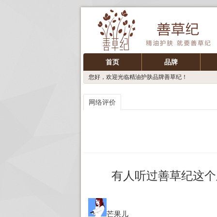
首页
品牌
您好，欢迎光临精油护肤品牌善草纪！
网络评价
有人听过善草纪这个
芒果儿