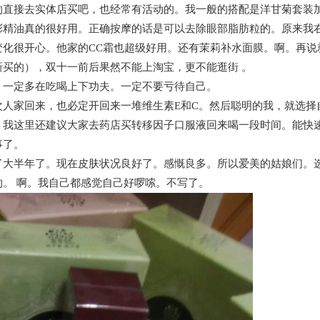
的直接去实体店买吧，也经常有活动的。我一般的搭配是洋甘菊套装
彩精油真的很好用。正确按摩的话是可以去除眼部脂肪粒的。原来我
变化很开心。他家的CC霜也超级好用。还有茉莉补水面膜。啊。再说
买的），双十一前后果然不能上淘宝，更不能逛街 。
。一定多在吃喝上下功夫。一定不要亏待自己。
次人家回来，也必定开回来一堆维生素E和C。然后聪明的我，就选择
。我这里还建议大家去药店买转移因子口服液回来喝一段时间。能快
事了。
了大半年了。现在皮肤状况良好了。感慨良多。所以爱美的姑娘们。
。 啊。我自己都感觉自己好啰嗦。不写了。