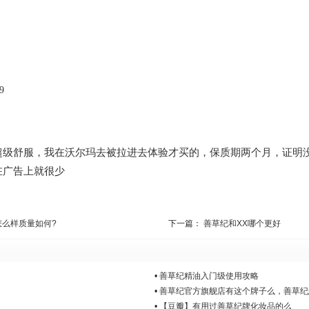
9
超级舒服，我在沃尔玛去被拉进去体验才买的，保质期两个月，证明
在广告上就很少
么样质量如何?
下一篇：
善草纪和XX哪个更好
•
善草纪精油入门级使用攻略
•
善草纪官方旗舰店有这个牌子么，善草纪
•
【豆瓣】有用过善草纪牌化妆品的么