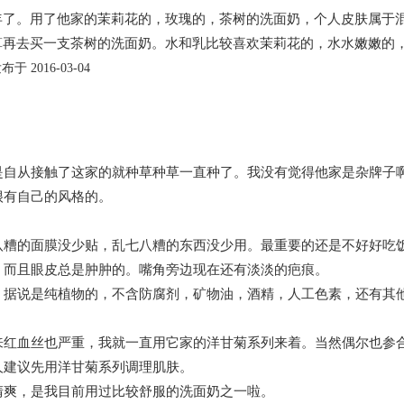
年了。用了他家的茉莉花的，玫瑰的，茶树的洗面奶，个人皮肤属于
算再去买一支茶树的洗面奶。水和乳比较喜欢茉莉花的，水水嫩嫩的
布于 2016-03-04
是自从接触了这家的就种草种草一直种了。我没有觉得他家是杂牌子
很有自己的风格的。
八糟的面膜没少贴，乱七八糟的东西没少用。最重要的还是不好好吃
，而且眼皮总是肿肿的。嘴角旁边现在还有淡淡的疤痕。
。据说是纯植物的，不含防腐剂，矿物油，酒精，人工色素，还有其
来红血丝也严重，我就一直用它家的洋甘菊系列来着。当然偶尔也参
人建议先用洋甘菊系列调理肌肤。
清爽，是我目前用过比较舒服的洗面奶之一啦。