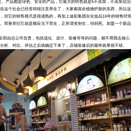
念。产品都是绿色、安全的产品，它最大的特色就是5不添加，不添加尼
在这个社会已经变得很注意养生了，大家都喜欢植物护肤的东西，所以这
，但它的销售模式是很成熟的，再加上迪彩集团在化妆品16年的销售经
。而善草纪它就是顺应当下而生，正所谓变则生，待则死。加盟一个新品
部由总公司负责，包括选址、设计、装修等等的问题，都不用我去操心
分析、对比、评估之后就确定下来了，店铺装修后的最终效果很不错。