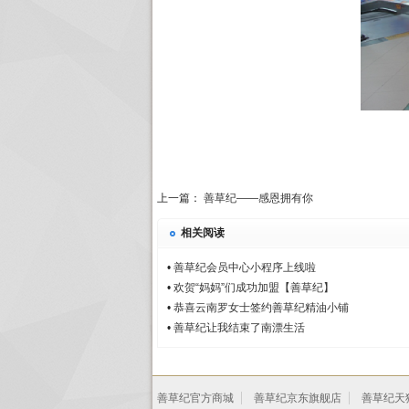
上一篇：
善草纪——感恩拥有你
相关阅读
•
善草纪会员中心小程序上线啦
•
欢贺“妈妈”们成功加盟【善草纪】
•
恭喜云南罗女士签约善草纪精油小铺
•
善草纪让我结束了南漂生活
善草纪官方商城
善草纪京东旗舰店
善草纪天