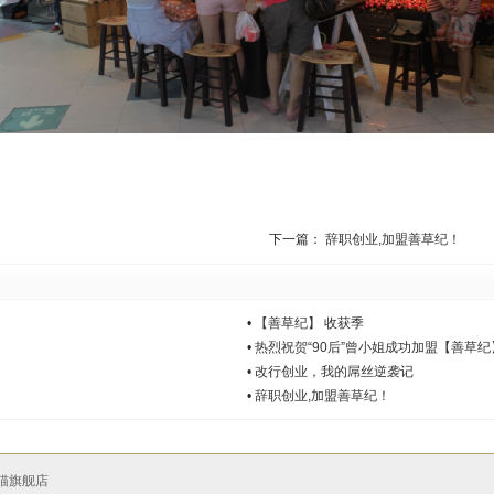
下一篇：
辞职创业,加盟善草纪！
•
【善草纪】 收获季
•
热烈祝贺“90后”曾小姐成功加盟【善草纪
•
改行创业，我的屌丝逆袭记
•
辞职创业,加盟善草纪！
猫旗舰店